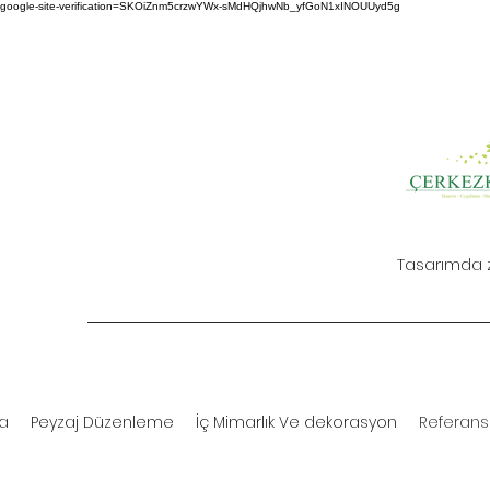
google-site-verification=SKOiZnm5crzwYWx-sMdHQjhwNb_yfGoN1xINOUUyd5g
Tasarımda z
fa
Peyzaj Düzenleme
İç Mimarlık Ve dekorasyon
Referans