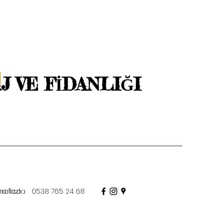
 VE FİDANLIĞI
ail.co
a fazla
0538 765 24 68