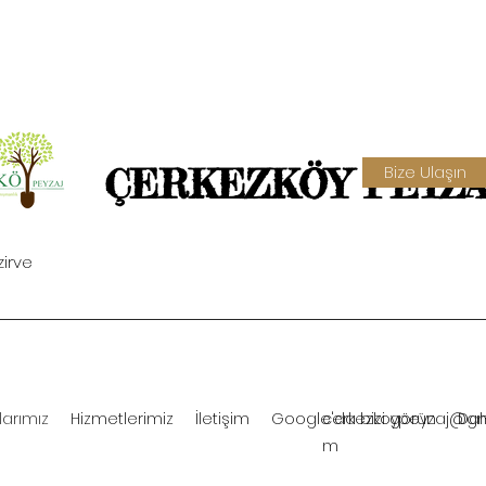
Bize Ulaşın
ÇERKEZKÖY PEYZAJ
irve
larımız
Hizmetlerimiz
İletişim
Google'da bizi görün
cerkezkoypeyzaj@gm
Dah
m