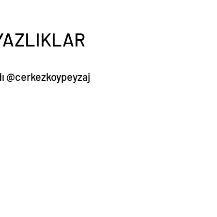
 YAZLIKLAR
 adı @cerkezkoypeyzaj