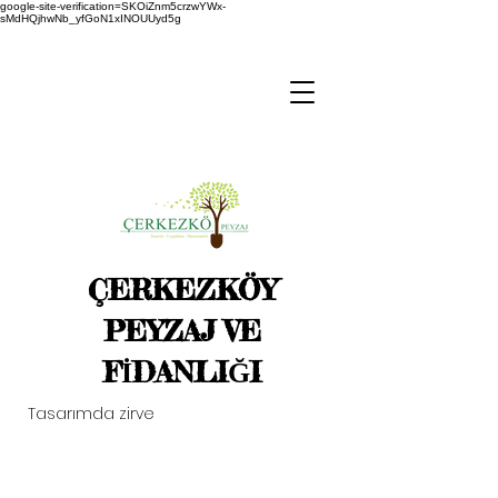
google-site-verification=SKOiZnm5crzwYWx-
sMdHQjhwNb_yfGoN1xINOUUyd5g
ÇERKEZKÖY
PEYZAJ VE
FİDANLIĞI
Tasarımda zirve